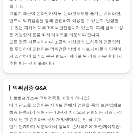
합니다.
그렇기 때문에 온라인카지노, 온라인토토를 즐기는 베터라면,
반드시 먹튀검증을 통해 안전하게 이용할 수 있는지, 발생할
수 있는 피해에 대해 100% 안전장치가 있는지, 피해 금액 보상
은 가능한지 등을 따져 사이트를 이용해야 합니다.
모든 검증 커뮤니티마다 조금씩 자신만의 노하우와 전문인력
을 투입하여 진행하는 먹튀검증 방법이 다르기 때문에 안전하
게 입장하여 즐기실 분은 반드시 제대로 된 검증 커뮤니티에서
추천 받는 것이 좋습니다.
먹튀검증 Q&A
1. 토토프레스는 먹튀검증을 어떻게 하나요?
배너 광고를 요청하는 사이트 중에서 검증을 통해 보증업체로
최종 등록되기 위해서는 10단계 이상으로 진행되는 검증 과정
에서 단 한 건이라도 문제가 발생해서는 안 됩니다.
단계 단계마다 세분화하여 항목이 존재하기에 10단계이지만,