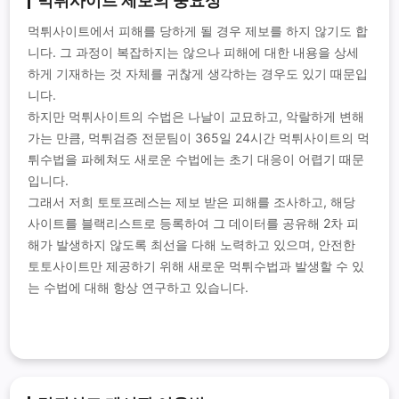
먹튀사이트 제보의 중요성
먹튀사이트에서 피해를 당하게 될 경우 제보를 하지 않기도 합
니다. 그 과정이 복잡하지는 않으나 피해에 대한 내용을 상세
하게 기재하는 것 자체를 귀찮게 생각하는 경우도 있기 때문입
니다.
하지만 먹튀사이트의 수법은 나날이 교묘하고, 악랄하게 변해
가는 만큼, 먹튀검증 전문팀이 365일 24시간 먹튀사이트의 먹
튀수법을 파헤쳐도 새로운 수법에는 초기 대응이 어렵기 때문
입니다.
그래서 저희 토토프레스는 제보 받은 피해를 조사하고, 해당
사이트를 블랙리스트로 등록하여 그 데이터를 공유해 2차 피
해가 발생하지 않도록 최선을 다해 노력하고 있으며, 안전한
토토사이트만 제공하기 위해 새로운 먹튀수법과 발생할 수 있
는 수법에 대해 항상 연구하고 있습니다.