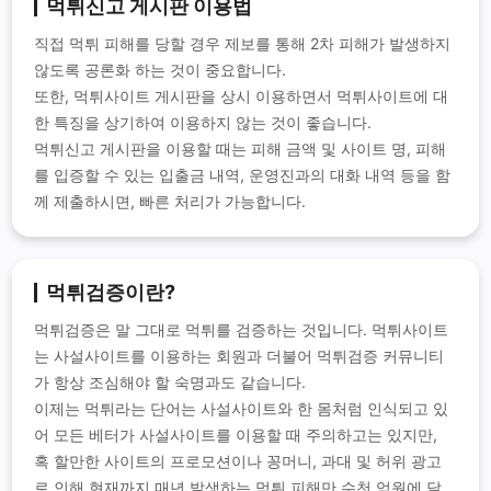
먹튀신고 게시판 이용법
직접 먹튀 피해를 당할 경우 제보를 통해 2차 피해가 발생하지
않도록 공론화 하는 것이 중요합니다.
또한, 먹튀사이트 게시판을 상시 이용하면서 먹튀사이트에 대
한 특징을 상기하여 이용하지 않는 것이 좋습니다.
먹튀신고 게시판을 이용할 때는 피해 금액 및 사이트 명, 피해
를 입증할 수 있는 입출금 내역, 운영진과의 대화 내역 등을 함
께 제출하시면, 빠른 처리가 가능합니다.
먹튀검증이란?
먹튀검증은 말 그대로 먹튀를 검증하는 것입니다. 먹튀사이트
는 사설사이트를 이용하는 회원과 더불어 먹튀검증 커뮤니티
가 항상 조심해야 할 숙명과도 같습니다.
이제는 먹튀라는 단어는 사설사이트와 한 몸처럼 인식되고 있
어 모든 베터가 사설사이트를 이용할 때 주의하고는 있지만,
혹 할만한 사이트의 프로모션이나 꽁머니, 과대 및 허위 광고
로 인해 현재까지 매년 발생하는 먹튀 피해만 수천 억원에 달