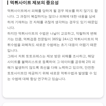
먹튀사이트 제보의 중요성
먹튀사이트에서 피해를 당하게 될 경우 제보를 하지 않기도 합
니다. 그 과정이 복잡하지는 않으나 피해에 대한 내용을 상세
하게 기재하는 것 자체를 귀찮게 생각하는 경우도 있기 때문입
니다.
하지만 먹튀사이트의 수법은 나날이 교묘하고, 악랄하게 변해
가는 만큼, 먹튀검증 전문팀이 365일 24시간 먹튀사이트의 먹
튀수법을 파헤쳐도 새로운 수법에는 초기 대응이 어렵기 때문
입니다.
그래서 저희 토토프레스는 제보 받은 피해를 조사하고, 해당
사이트를 블랙리스트로 등록하여 그 데이터를 공유해 2차 피
해가 발생하지 않도록 최선을 다해 노력하고 있으며, 안전한
토토사이트만 제공하기 위해 새로운 먹튀수법과 발생할 수 있
는 수법에 대해 항상 연구하고 있습니다.