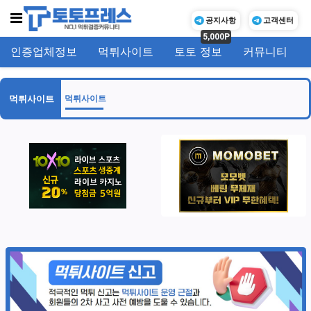
메뉴
공지사항
고객센터
5,000P
인증업체정보
먹튀사이트
토토 정보
커뮤니티
기
먹튀사이트
먹튀사이트