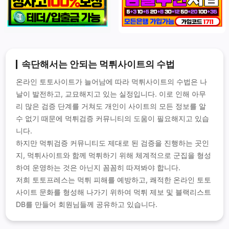
속단해서는 안되는 먹튀사이트의 수법
온라인 토토사이트가 늘어남에 따라 먹튀사이트의 수법은 나
날이 발전하고, 교묘해지고 있는 실정입니다. 이로 인해 아무
리 많은 검증 단계를 거쳐도 개인이 사이트의 모든 정보를 알
수 없기 때문에 먹튀검증 커뮤니티의 도움이 필요해지고 있습
니다.
하지만 먹튀검증 커뮤니티도 제대로 된 검증을 진행하는 곳인
지, 먹튀사이트와 함께 먹튀하기 위해 체계적으로 군집을 형성
하여 운영하는 것은 아닌지 꼼꼼히 따져봐야 합니다.
저희 토토프레스는 먹튀 피해를 예방하고, 쾌적한 온라인 토토
사이트 문화를 형성해 나가기 위하여 먹튀 제보 및 블랙리스트
DB를 만들어 회원님들께 공유하고 있습니다.