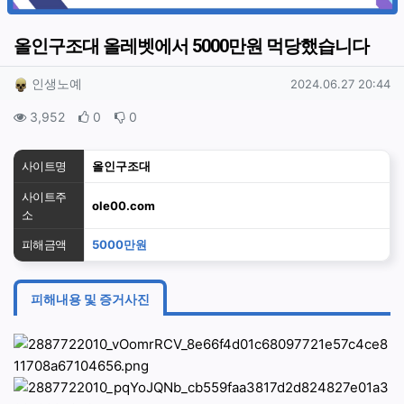
올인구조대 올레벳에서 5000만원 먹당했습니다
작성자 정보
작성
작성일
인생노예
2024.06.27 20:44
컨텐츠 정보
조회
추천
비추천
3,952
0
0
본문
사이트명
올인구조대
사이트주
ole00.com
소
피해금액
5000만원
피해내용 및 증거사진