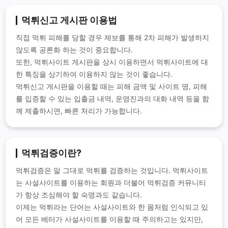
먹튀신고 게시판 이용법
직접 먹튀 피해를 당할 경우 제보를 통해 2차 피해가 발생하지
않도록 공론화 하는 것이 중요합니다.
또한, 먹튀사이트 게시판을 상시 이용하면서 먹튀사이트에 대
한 특징을 상기하여 이용하지 않는 것이 좋습니다.
먹튀신고 게시판을 이용할 때는 피해 금액 및 사이트 명, 피해
를 입증할 수 있는 입출금 내역, 운영진과의 대화 내역 등을 함
께 제출하시면, 빠른 처리가 가능합니다.
먹튀검증이란?
먹튀검증은 말 그대로 먹튀를 검증하는 것입니다. 먹튀사이트
는 사설사이트를 이용하는 회원과 더불어 먹튀검증 커뮤니티
가 항상 조심해야 할 숙명과도 같습니다.
이제는 먹튀라는 단어는 사설사이트와 한 몸처럼 인식되고 있
어 모든 베터가 사설사이트를 이용할 때 주의하고는 있지만,