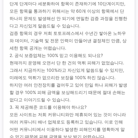
단계 단계마다 세분화하여 항목이 존재하기에 10단계이지만,
모든 항목을 통과하기 위해서는 약 60개 이상의 항목에서 단
하나의 문제도 발생해선 안 되기에 면밀한 검증 과정을 진행한
다고 자신있게 말씀드릴 수 있습니다.
검증 항목의 경우 저희 토토프레스에서 수년간 쌓아온 노하우
와 데이터, 기술력 및 전문 인력이 만들어낸 결정체인 만큼, 상
세한 항목 공개는 어렵습니다.
2. 공식 보증업체는 100% 믿고 이용해도 되나요?
현재까지 운영해 오면서 단 한 건의 먹튀 피해가 없었습니다.
그래서 지금까지는 100%라고 자신있게 말씀드릴 수 있지만,
미래에도 먹튀가 없으리란 보장을 100% 하진 않습니다.
하지만 여러 안전장치를 걸어두고 있어 만일 하나 피해가 발생
할 경우 100% 피해 금액을 보상해드리기 때문에 절대 손해는
없다고 이야기드릴 수 있습니다.
3. 꼭 제공해준 코드를 이용해야 하나요?
모든 사이트는 저희 커뮤니티와만 제휴되어 있는 것이 아니라
여러 커뮤니티 배너 업체로도 등록하고 있습니다. 이로 인해
어떤 커뮤니티에서 이용하다 발생한 피해인지를 명확하게 알
수 없기 때문에 피해 금액을 보상 받기 어렵습니다.