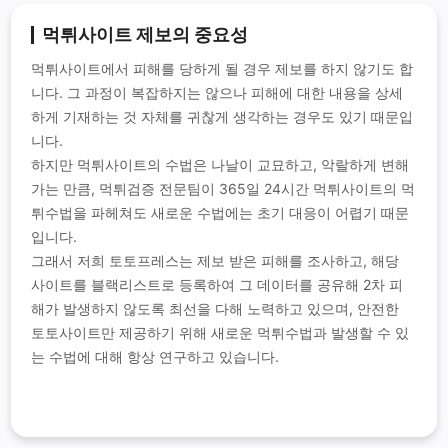
먹튀사이트 제보의 중요성
먹튀사이트에서 피해를 당하게 될 경우 제보를 하지 않기도 합
니다. 그 과정이 복잡하지는 않으나 피해에 대한 내용을 상세
하게 기재하는 것 자체를 귀찮게 생각하는 경우도 있기 때문입
니다.
하지만 먹튀사이트의 수법은 나날이 교묘하고, 악랄하게 변해
가는 만큼, 먹튀검증 전문팀이 365일 24시간 먹튀사이트의 먹
튀수법을 파헤쳐도 새로운 수법에는 초기 대응이 어렵기 때문
입니다.
그래서 저희 토토프레스는 제보 받은 피해를 조사하고, 해당
사이트를 블랙리스트로 등록하여 그 데이터를 공유해 2차 피
해가 발생하지 않도록 최선을 다해 노력하고 있으며, 안전한
토토사이트만 제공하기 위해 새로운 먹튀수법과 발생할 수 있
는 수법에 대해 항상 연구하고 있습니다.