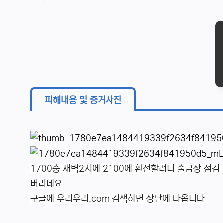
본문
피해내용 및 증거사진
1700충 새벽2시에 2100에 환전할려니 출금장 점
버리네요
구글에 우리우리.com 검색하면 상단에 나옵니다