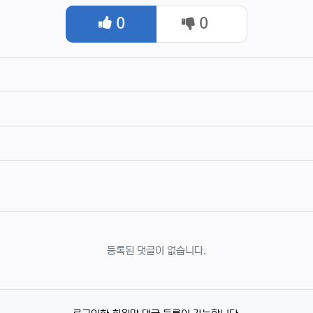
추천
비추천
0
0
등록된 댓글이 없습니다.