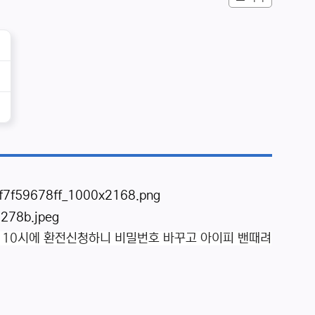
전 10시에 환전신청하니 비밀번호 바꾸고 아이피 밴때려