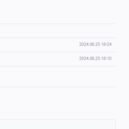
작성일
2024.06.25 16:24
작성일
2024.06.25 16:10